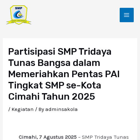
Skip
Post
MAI
to
navigation
ME
content
Partisipasi SMP Tridaya
Tunas Bangsa dalam
Memeriahkan Pentas PAI
Tingkat SMP se-Kota
Cimahi Tahun 2025
/
Kegiatan
/ By
adminsakola
Cimahi, 7 Agustus 2025
– SMP Tridaya Tunas