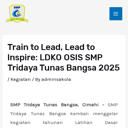
Skip
Post
MAI
to
navigation
ME
content
Train to Lead, Lead to
Inspire: LDKO OSIS SMP
Tridaya Tunas Bangsa 2025
/
Kegiatan
/ By
adminsakola
SMP Tridaya Tunas Bangsa, Cimahi –
SMP
Tridaya Tunas Bangsa kembali menggelar
kegiatan tahunan Latihan Dasar