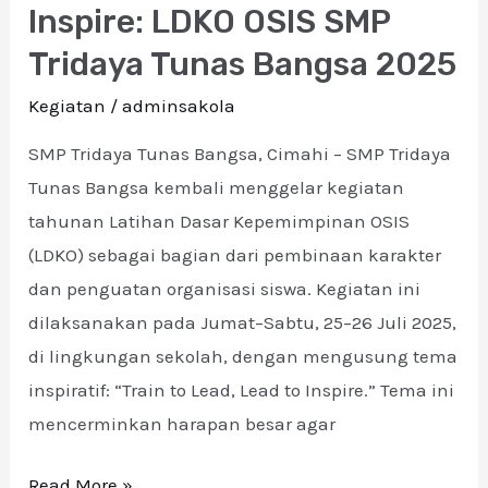
to
Inspire: LDKO OSIS SMP
Lead,
Tridaya Tunas Bangsa 2025
Lead
Kegiatan
/
adminsakola
to
Inspire:
SMP Tridaya Tunas Bangsa, Cimahi – SMP Tridaya
LDKO
Tunas Bangsa kembali menggelar kegiatan
OSIS
tahunan Latihan Dasar Kepemimpinan OSIS
SMP
(LDKO) sebagai bagian dari pembinaan karakter
Tridaya
dan penguatan organisasi siswa. Kegiatan ini
Tunas
dilaksanakan pada Jumat–Sabtu, 25–26 Juli 2025,
Bangsa
di lingkungan sekolah, dengan mengusung tema
2025
inspiratif: “Train to Lead, Lead to Inspire.” Tema ini
mencerminkan harapan besar agar
Read More »