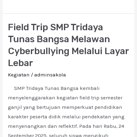
Field Trip SMP Tridaya
Field
Trip
Tunas Bangsa Melawan
SMP
Cyberbullying Melalui Layar
Tridaya
Lebar
Tunas
Bangsa
Kegiatan
/
adminsakola
Melawan
SMP Tridaya Tunas Bangsa kembali
Cyberbullying
menyelenggarakan kegiatan field trip semester
Melalui
ganjil yang bertujuan memperkuat pendidikan
Layar
karakter peserta didik melalui pendekatan yang
Lebar
menyenangkan dan reflektif. Pada hari Rabu, 24
September 2025, seluruh siswa mengikuti