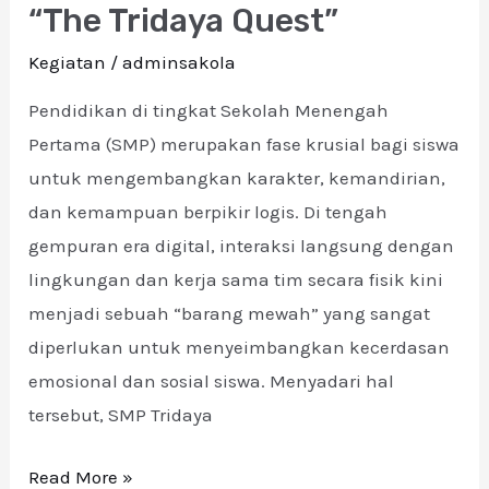
“The Tridaya Quest”
Menjelajah
Kegiatan
/
adminsakola
Alam
Melalui
Pendidikan di tingkat Sekolah Menengah
“The
Pertama (SMP) merupakan fase krusial bagi siswa
Tridaya
untuk mengembangkan karakter, kemandirian,
Quest”
dan kemampuan berpikir logis. Di tengah
gempuran era digital, interaksi langsung dengan
lingkungan dan kerja sama tim secara fisik kini
menjadi sebuah “barang mewah” yang sangat
diperlukan untuk menyeimbangkan kecerdasan
emosional dan sosial siswa. Menyadari hal
tersebut, SMP Tridaya
Read More »