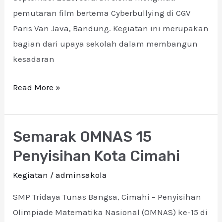
pemutaran film bertema Cyberbullying di CGV
Paris Van Java, Bandung. Kegiatan ini merupakan
bagian dari upaya sekolah dalam membangun
kesadaran
Read More »
Semarak OMNAS 15
Semarak
OMNAS
Penyisihan Kota Cimahi
15
Kegiatan
/
adminsakola
Penyisihan
Kota
SMP Tridaya Tunas Bangsa, Cimahi – Penyisihan
Cimahi
Olimpiade Matematika Nasional (OMNAS) ke-15 di