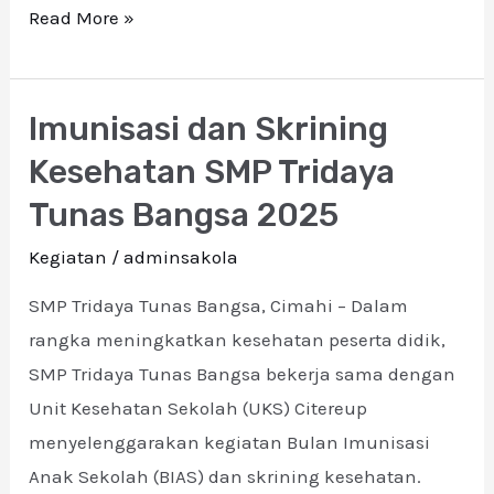
Read More »
Imunisasi dan Skrining
Imunisasi
dan
Kesehatan SMP Tridaya
Skrining
Tunas Bangsa 2025
Kesehatan
Kegiatan
/
adminsakola
SMP
Tridaya
SMP Tridaya Tunas Bangsa, Cimahi – Dalam
Tunas
rangka meningkatkan kesehatan peserta didik,
Bangsa
SMP Tridaya Tunas Bangsa bekerja sama dengan
2025
Unit Kesehatan Sekolah (UKS) Citereup
menyelenggarakan kegiatan Bulan Imunisasi
Anak Sekolah (BIAS) dan skrining kesehatan.