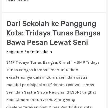
Dari Sekolah ke Panggung
Dari
Sekolah
Kota: Tridaya Tunas Bangsa
ke
Bawa Pesan Lewat Seni
Panggung
Kegiatan
/
adminsakola
Kota:
Tridaya
SMP Tridaya Tunas Bangsa, Cimahi – SMP Tridaya
Tunas
Tunas Bangsa kembali menunjukkan
Bangsa
eksistensinya dalam dunia seni dan sastra
Bawa
melalui partisipasi aktif dalam Festival Lomba
Pesan
Seni dan Sastra Siswa Nasional (FLS3N) tingkat
Lewat
Kota Cimahi tahun 2025. Ajang yang
Seni
diselenggarakan oleh Dinas Pendidikan Kota