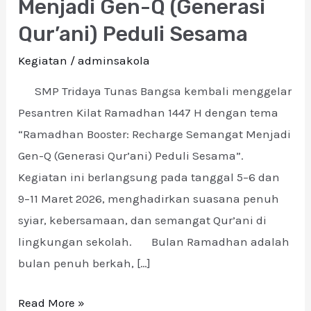
Menjadi Gen-Q (Generasi
E
Semangat
Qur’ani) Peduli Sesama
Menjadi
Gen-
Kegiatan
/
adminsakola
Q
SMP Tridaya Tunas Bangsa kembali menggelar
(Generasi
Pesantren Kilat Ramadhan 1447 H dengan tema
Qur’ani)
“Ramadhan Booster: Recharge Semangat Menjadi
Peduli
Gen-Q (Generasi Qur’ani) Peduli Sesama”.
Sesama
Kegiatan ini berlangsung pada tanggal 5–6 dan
9–11 Maret 2026, menghadirkan suasana penuh
syiar, kebersamaan, dan semangat Qur’ani di
lingkungan sekolah. Bulan Ramadhan adalah
bulan penuh berkah, […]
Read More »