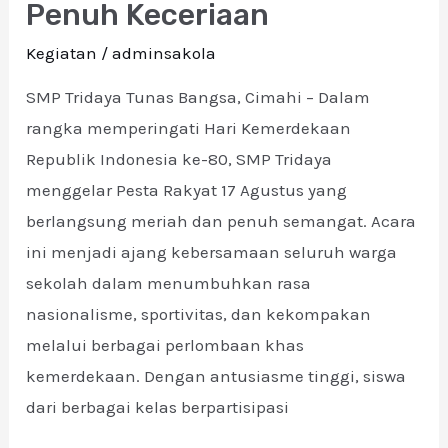
Penuh Keceriaan
di
Kegiatan
/
adminsakola
SMP
Tridaya:
SMP Tridaya Tunas Bangsa, Cimahi – Dalam
Pesta
rangka memperingati Hari Kemerdekaan
Rakyat
Republik Indonesia ke-80, SMP Tridaya
Penuh
menggelar Pesta Rakyat 17 Agustus yang
Keceriaan
berlangsung meriah dan penuh semangat. Acara
ini menjadi ajang kebersamaan seluruh warga
sekolah dalam menumbuhkan rasa
nasionalisme, sportivitas, dan kekompakan
melalui berbagai perlombaan khas
kemerdekaan. Dengan antusiasme tinggi, siswa
dari berbagai kelas berpartisipasi