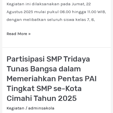
Kegiatan ini dilaksanakan pada Jumat, 22
Agustus 2025 mulai pukul 08.00 hingga 11.00 WIB,
dengan melibatkan seluruh siswa kelas 7, 8,
Read More »
Partisipasi SMP Tridaya
Partisipasi
SMP
Tunas Bangsa dalam
Tridaya
Memeriahkan Pentas PAI
Tunas
Tingkat SMP se-Kota
Bangsa
Cimahi Tahun 2025
dalam
Memeriahkan
Kegiatan
/
adminsakola
Pentas