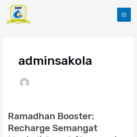
Skip
Post
MAI
to
pagination
ME
content
adminsakola
Ramadhan Booster:
Ramadhan
Booster:
Recharge Semangat
Recharge