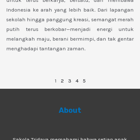
untuk terus berkarya, bersatu, dan membawa
Indonesia ke arah yang lebih baik. Dari lapangan
sekolah hingga panggung kreasi, semangat merah
putih terus berkobar—menjadi energi untuk
melangkah maju, berani bermimpi, dan tak gentar
menghadapi tantangan zaman.
1
2
3
4
5
About
Sakola Tridaya memahami bahwa setiap anak