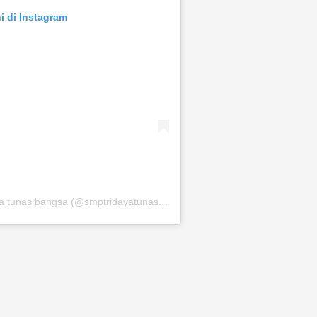
i di Instagram
Sebuah kiriman dibagikan oleh Smp tridaya tunas bangsa (@smptridayatunasbangsa)