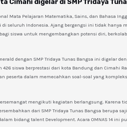
a Cimahi digelar di SMP Tridaya Tun
nal Mata Pelajaran Matematika, Sains, dan Bahasa Inggr
 di seluruh Indonesia. Ajang bergengsi ini tidak hanya
agi siswa untuk mengembangkan potensi diri, berkolab
erald dengan SMP Tridaya Tunas Bangsa ini digelar den
h 426 siswa berprestasi dari kota Bandung dan Cimahi Ra
an peserta dalam memecahkan soal-soal yang komplek
bersemangat mengikuti kegiatan berlangsung. Karena tid
ersembahkan dari SMP Tridaya Tunas Bangsa berupa saj
dalam bidang talent Development. Acara OMNAS 14 ini p