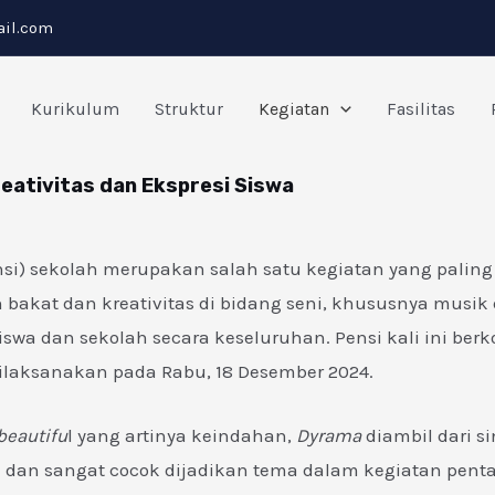
il.com
Kurikulum
Struktur
Kegiatan
Fasilitas
eativitas dan Ekspresi Siswa
P
P
P
P
P
a
a
a
a
a
g
g
g
g
g
nsi) sekolah merupakan salah satu kegiatan yang paling 
e
e
e
e
e
akat dan kreativitas di bidang seni, khususnya musik 
iswa dan sekolah secara keseluruhan. Pensi kali ini ber
ilaksanakan pada Rabu, 18 Desember 2024.
beautifu
l yang artinya keindahan,
Dyrama
diambil dari s
a dan sangat cocok dijadikan tema dalam kegiatan penta