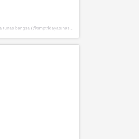
Sebuah kiriman dibagikan oleh Smp tridaya tunas bangsa (@smptridayatunasbangsa)