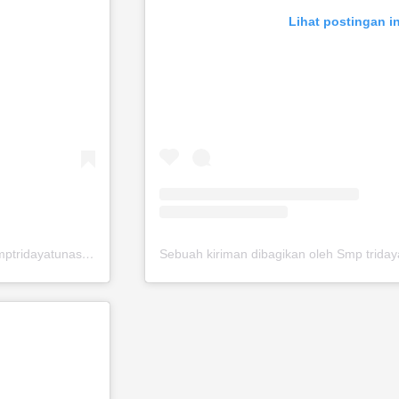
Lihat postingan in
Sebuah kiriman dibagikan oleh Smp tridaya tunas bangsa (@smptridayatunasbangsa)