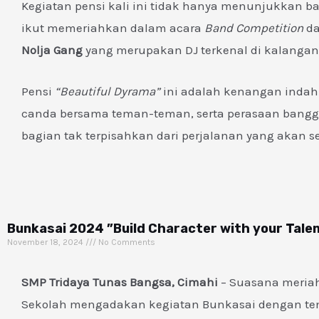
Kegiatan pensi kali ini tidak hanya menunjukkan bak
ikut memeriahkan dalam acara
Band Competition
d
Nolja Gang
yang merupakan DJ terkenal di kalangan
Pensi
“Beautiful Dyrama”
ini adalah kenangan indah
canda bersama teman-teman, serta perasaan bangga t
bagian tak terpisahkan dari perjalanan yang akan s
Bunkasai 2024 ”Build Character with your Tale
November 18, 2024
No Comments
SMP Tridaya Tunas Bangsa, Cimahi
– Suasana meriah
Sekolah mengadakan kegiatan Bunkasai dengan tema 